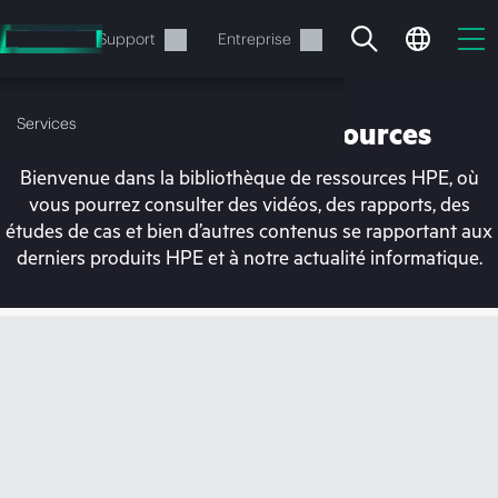
Accéder
au
Services
Support
Entreprise
contenu
principal
Services
Bibliothèque de ressources
Bienvenue dans la bibliothèque de ressources HPE, où
vous pourrez consulter des vidéos, des rapports, des
études de cas et bien d’autres contenus se rapportant aux
derniers produits HPE et à notre actualité informatique.
Votre panier est
actuellement vide
Rendez-vous dans la boutique HPE pour
découvrir, configurer et commander.