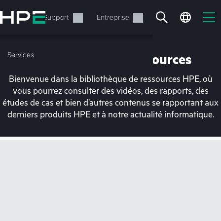
Accéder
au
Services
Support
Entreprise
contenu
principal
Services
Bibliothèque de ressources
Bienvenue dans la bibliothèque de ressources HPE, où
vous pourrez consulter des vidéos, des rapports, des
études de cas et bien d’autres contenus se rapportant aux
derniers produits HPE et à notre actualité informatique.
Votre panier est
actuellement vide
Rendez-vous dans la boutique HPE pour
découvrir, configurer et commander.