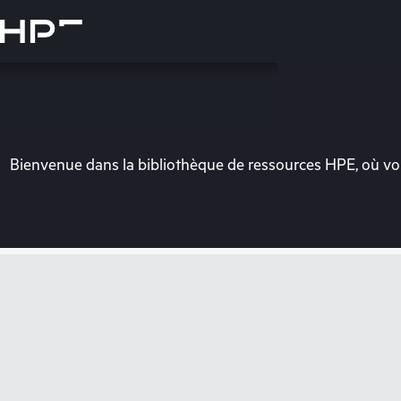
Accéder
au
contenu
principal
Bienvenue dans la bibliothèque de ressources HPE, où vou
Vo
Rendez-vous