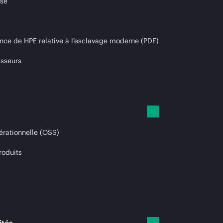
ise
nce de HPE relative à l’esclavage moderne (PDF)
isseurs
érationnelle (OSS)
roduits