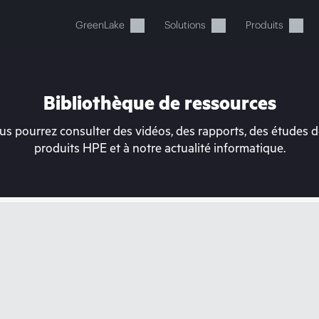
GreenLake
Solutions
Produits
Bibliothèque de ressources
s pourrez consulter des vidéos, des rapports, des études de
produits HPE et à notre actualité informatique.
tre panier est actuellement v
 dans la boutique HPE pour découvrir, configurer e
Acheter maintenant