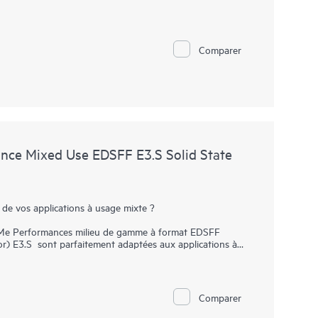
Comparer
ce Mixed Use EDSFF E3.S Solid State
 de vos applications à usage mixte ?
Me Performances milieu de gamme à format EDSFF
r) E3.S sont parfaitement adaptées aux applications à
ilibrée entre les lectures et les écritures pour fournir un
ux applications gourmandes en données. Les baies SSD
cations par le biais du bus PCIe pour augmenter le débit
Comparer
eu de gamme à usage mixte au format EDSFF E3.S