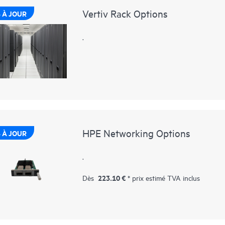
Vertiv Rack Options
 À JOUR
.
HPE Networking Options
 À JOUR
.
223.10 €
Dès
* prix estimé TVA inclus