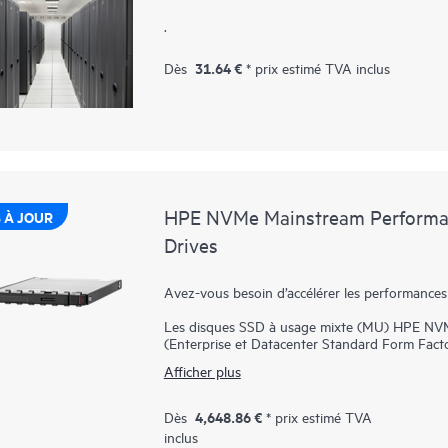
.
31.64 €
Dès
* prix estimé TVA inclus
HPE NVMe Mainstream Performan
 À JOUR
Drives
Avez-vous besoin d’accélérer les performances
Les disques SSD à usage mixte (MU) HPE NV
(Enterprise et Datacenter Standard Form Facto
E/S élevées qui nécessitent une performance équ
Afficher plus
haut niveau de performance et d’endurance a
NVMe communiquent directement avec les appli
d’E/S et réduire la latence.
4,648.86 €
Dès
* prix estimé TVA
inclus
Les baies SSD HPE NVMe Performance de mili