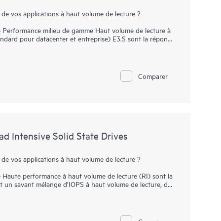
 de vos applications à haut volume de lecture ?
 Performance milieu de gamme Haut volume de lecture à
dard pour datacenter et entreprise) E3.S sont la réponse
ombinaison robuste d’IOPS à haut volume de lecture, à
ix convaincant. Les baies SSD NVMe communiquent
du bus PCIe pour accélérer la bande passante I/O et réduire
Comparer
gamme EDSFF E3.S remplace la traditionnelle baie SSD
n charge une densité supérieure de disques NVMe. Elles
rmance à des vitesses supérieures à celles des baies SSD
 bande passante élevée des bus PCIe Gen5 dans certains
ume de lecture, notamment le cache en lecture, les
 Intensive Solid State Drives
 de vos applications à haut volume de lecture ?
Haute performance à haut volume de lecture (RI) sont la
ant un savant mélange d’IOPS à haut volume de lecture, de
e prix. Les baies SSD NVMe communiquent directement avec
ugmenter le débit d’I/O et réduire la latence.
haut volume de lecture assurent des transferts de