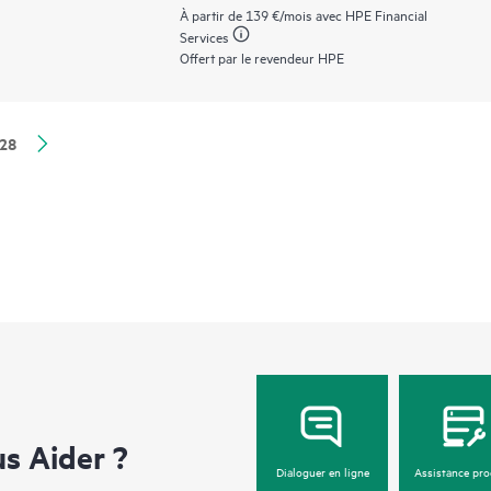
constituent des disques de datacenter avancés
À partir de
139 €
/mois avec HPE Financial
endurance accrues dans une conception rentabl
Services
élevée des bus PCIe Gen5 dans certains serveur
Offert par le revendeur HPE
nécessitent d’excellents rapports d’IOPS par w
SSD SATA.
28
 Aider ?
Dialoguer en ligne
Assistance pro