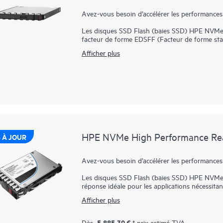
Avez-vous besoin d’accélérer les performances
Les disques SSD Flash (baies SSD) HPE NVMe
facteur de forme EDSFF (Facteur de forme stan
idéale pour les applications nécessitant une c
Afficher plus
faible latence et à endurance élevée à un pr
directement avec les applications par le biais 
la latence.
La baie SSD HPE NVMe Performance milieu de 
petit format de 2,5 pouces, tout en prenant e
offrent des transferts de données hautes perfo
SAS ou SATA. Elle est conçue pour utiliser la
serveurs pour les charges de travail à haut vol
serveurs Web et le démarrage/basculement.
HPE NVMe High Performance Read
 À JOUR
Avez-vous besoin d’accélérer les performances
Les disques SSD Flash (baies SSD) HPE NVMe 
réponse idéale pour les applications nécessit
faible latence et d’endurance élevée au just
Afficher plus
les applications par le biais du bus PCIe pour a
Les baies SSD HPE NVMe Haute performance à 
5,885.39 €
Dès
* prix estimé TVA