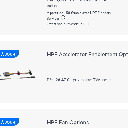
données haute performance depuis le stockage,
inclus
SATA. Elles sont conçues pour utiliser le haut
charges de travail à haut volume de lecture, n
À partir de
158 €
/mois avec HPE Financial
démarrage/basculement.
Services
Offert par le revendeur HPE
HPE Accelerator Enablement Opt
 À JOUR
.
26.47 €
Dès
* prix estimé TVA inclus
HPE Fan Options
 À JOUR