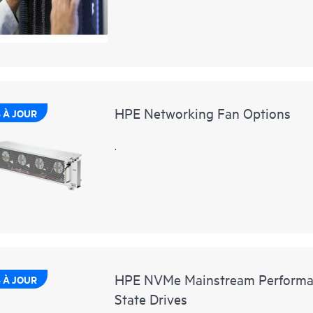
HPE Networking Fan Options
 À JOUR
.
HPE NVMe Mainstream Performan
 À JOUR
State Drives