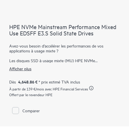
HPE NVMe Mainstream Performance Mixed
Use EDSFF E3.S Solid State Drives
Avez-vous besoin d’accélérer les performances de vos
applications à usage mixte ?
Les disques SSD à usage mixte (MU) HPE NVMe
Performances milieu de gamme à format EDSFF (Enterprise et
Afficher plus
Datacenter Standard Form Factor) E3.S sont parfaitement
adaptées aux applications à E/S élevées qui nécessitent une
performance équilibrée entre les lectures et les écritures pour
4,648.86 €
Dès
* prix estimé TVA inclus
fournir un haut niveau de performance et d’endurance aux
À partir de
139 €
/mois avec HPE Financial Services
applications gourmandes en données. Les baies SSD NVMe
communiquent directement avec les applications par le biais du
Offert par le revendeur HPE
bus PCIe pour augmenter le débit d’E/S et réduire la latence.
Les baies SSD HPE NVMe Performance de milieu de gamme à
Comparer
usage mixte au format EDSFF E3.S constituent des disques de
datacenter avancés, personnalisés pour offrir une performance
et une endurance accrues dans une conception rentable. Elles
sont conçues pour utiliser la bande passante élevée des bus