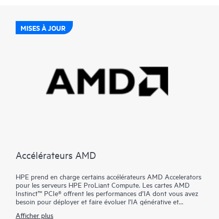
PCIe Gen5 dans certains serveurs pour les charges de travail à
usage mixte, qui nécessitent d’excellents rapports d’IOPS par
watt et de coûts par IOPS, pour une mise à niveau des baies
MISES À JOUR
SSD SATA.
Accélérateurs AMD
HPE prend en charge certains accélérateurs AMD Accelerators
pour les serveurs HPE ProLiant Compute. Les cartes AMD
Instinct™ PCIe® offrent les performances d’IA dont vous avez
besoin pour déployer et faire évoluer l’IA générative et
agentique au sein de votre infrastructure existante, afin de
Afficher plus
vous offrir des performances hors pair, des coûts optimisés et