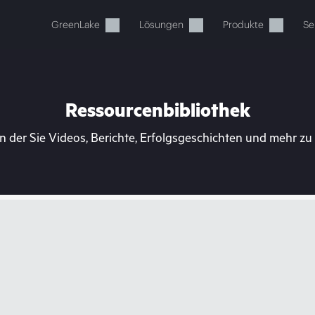
GreenLake
Lösungen
Produkte
Se
Ressourcenbibliothek
n der Sie Videos, Berichte, Erfolgsgeschichten und mehr z
Ihr Warenkorb ist aktuell leer
 Sie den HPE Store zum Stöbern, Konfigurieren und B
Jetzt kaufen