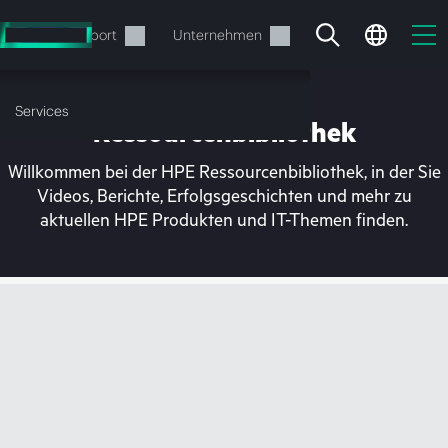
Zum
Hauptinhalt
rvices
Support
Unternehmen
wechseln
Services
Ressourcenbibliothek
Willkommen bei der HPE Ressourcenbibliothek, in der Sie
Videos, Berichte, Erfolgsgeschichten und mehr zu
aktuellen HPE Produkten und IT-Themen finden.
Ihr Warenkorb ist aktuell
leer
Besuchen Sie den HPE Store zum Stöbern,
Konfigurieren und Bestellen.