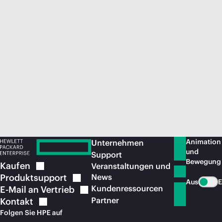
Jetzt kaufen
Animation
Unternehmen
und
Support
Bewegung
Kaufen
Veranstaltungen und
Produktsupport
News
Aus
E
Kundenressourcen
E-Mail an
Vertrieb
Partner
Kontakt
Folgen Sie HPE auf