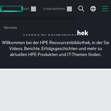
Zum
Hauptinhalt
rvices
Support
Unternehmen
wechseln
Services
Ressourcenbibliothek
Willkommen bei der HPE Ressourcenbibliothek, in der Sie
Videos, Berichte, Erfolgsgeschichten und mehr zu
aktuellen HPE Produkten und IT-Themen finden.
Ihr Warenkorb ist aktuell
leer
Besuchen Sie den HPE Store zum Stöbern,
Konfigurieren und Bestellen.