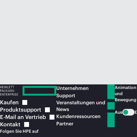
Jetzt kaufen
Animation
Unternehmen
und
Support
Bewegung
Kaufen
Veranstaltungen und
Produktsupport
News
Aus
E
Kundenressourcen
E-Mail an
Vertrieb
Partner
Kontakt
Folgen Sie HPE auf