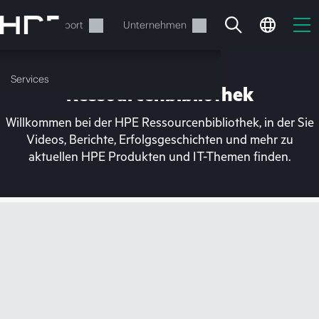
Zum
Hauptinhalt
rvices
Support
Unternehmen
wechseln
Services
Ressourcenbibliothek
Willkommen bei der HPE Ressourcenbibliothek, in der Sie
Videos, Berichte, Erfolgsgeschichten und mehr zu
aktuellen HPE Produkten und IT-Themen finden.
Ihr Warenkorb ist aktuell
leer
Besuchen Sie den HPE Store zum Stöbern,
Konfigurieren und Bestellen.