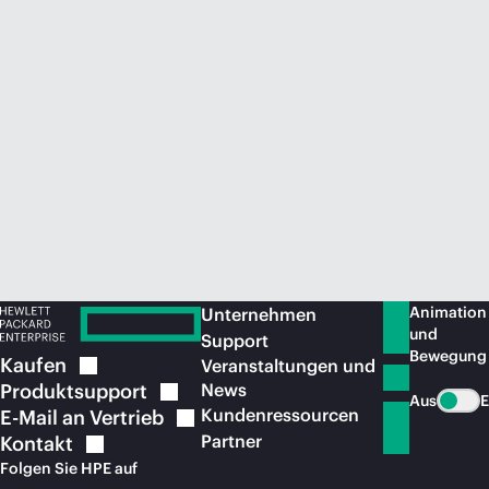
Jetzt kaufen
Animation
Unternehmen
und
Support
Bewegung
Kaufen
Veranstaltungen und
Produktsupport
News
Aus
E
Kundenressourcen
E-Mail an
Vertrieb
Partner
Kontakt
Folgen Sie HPE auf