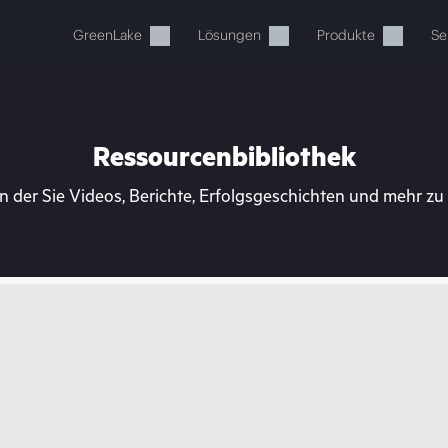
GreenLake
Lösungen
Produkte
Se
Ressourcenbibliothek
n der Sie Videos, Berichte, Erfolgsgeschichten und mehr z
Ihr Warenkorb ist aktuell leer
 Sie den HPE Store zum Stöbern, Konfigurieren und B
Jetzt kaufen