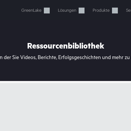
GreenLake
Lösungen
Produkte
Se
Ressourcenbibliothek
n der Sie Videos, Berichte, Erfolgsgeschichten und mehr z
Ihr Warenkorb ist aktuell leer
 Sie den HPE Store zum Stöbern, Konfigurieren und B
Jetzt kaufen