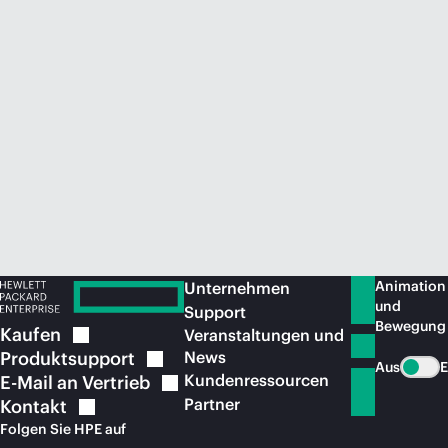
Jetzt kaufen
Animation
Unternehmen
und
Support
Bewegung
Kaufen
Veranstaltungen und
Produktsupport
News
Aus
E
Kundenressourcen
E-Mail an
Vertrieb
Partner
Kontakt
Folgen Sie HPE auf