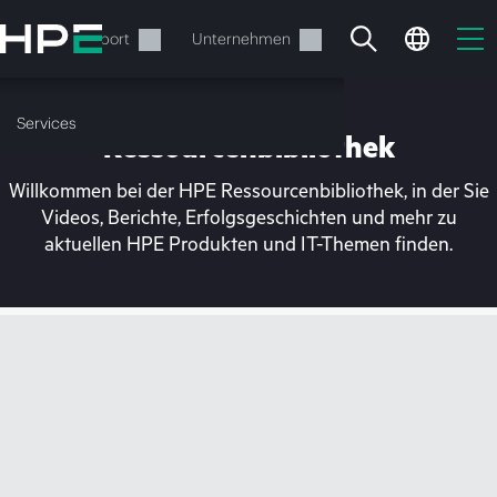
Zum
Hauptinhalt
rvices
Support
Unternehmen
wechseln
Services
Ressourcenbibliothek
Willkommen bei der HPE Ressourcenbibliothek, in der Sie
Videos, Berichte, Erfolgsgeschichten und mehr zu
aktuellen HPE Produkten und IT-Themen finden.
Ihr Warenkorb ist aktuell
leer
Besuchen Sie den HPE Store zum Stöbern,
Konfigurieren und Bestellen.