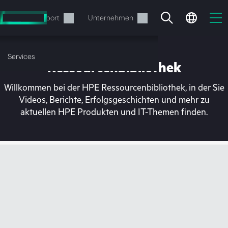
Zum
Hauptinhalt
rvices
Support
Unternehmen
wechseln
Services
Ressourcenbibliothek
Willkommen bei der HPE Ressourcenbibliothek, in der Sie
Videos, Berichte, Erfolgsgeschichten und mehr zu
aktuellen HPE Produkten und IT-Themen finden.
Ihr Warenkorb ist aktuell
leer
Besuchen Sie den HPE Store zum Stöbern,
Konfigurieren und Bestellen.