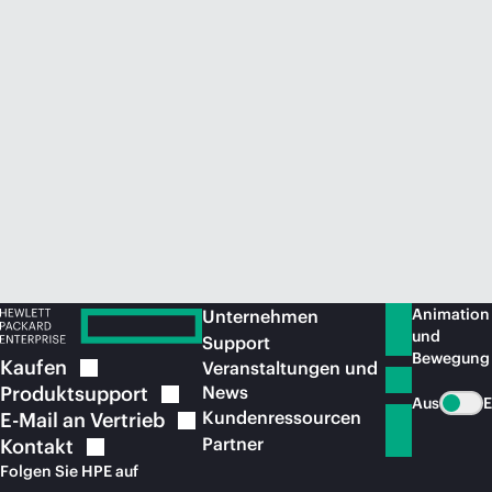
Jetzt kaufen
Animation
Unternehmen
und
Support
Bewegung
Kaufen
Veranstaltungen und
Produktsupport
News
Aus
E
Kundenressourcen
E-Mail an
Vertrieb
Partner
Kontakt
Folgen Sie HPE auf