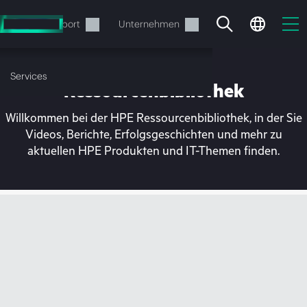
Zum
Hauptinhalt
rvices
Support
Unternehmen
wechseln
Services
Ressourcenbibliothek
Willkommen bei der HPE Ressourcenbibliothek, in der Sie
Videos, Berichte, Erfolgsgeschichten und mehr zu
aktuellen HPE Produkten und IT-Themen finden.
Ihr Warenkorb ist aktuell
leer
Besuchen Sie den HPE Store zum Stöbern,
Konfigurieren und Bestellen.