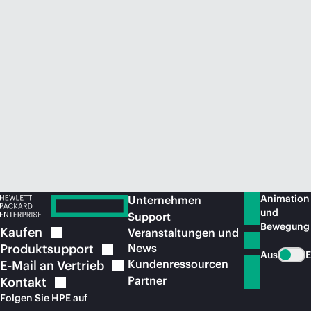
Jetzt kaufen
Animation
Unternehmen
und
Support
Bewegung
Kaufen
Veranstaltungen und
Produktsupport
News
Aus
E
Kundenressourcen
E-Mail an
Vertrieb
Partner
Kontakt
Folgen Sie HPE auf