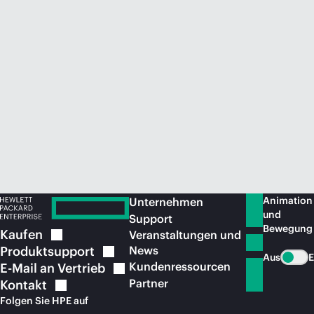
Jetzt kaufen
Animation
Unternehmen
und
Support
Bewegung
Kaufen
Veranstaltungen und
Produktsupport
News
Aus
E
Kundenressourcen
E-Mail an
Vertrieb
Partner
Kontakt
Folgen Sie HPE auf