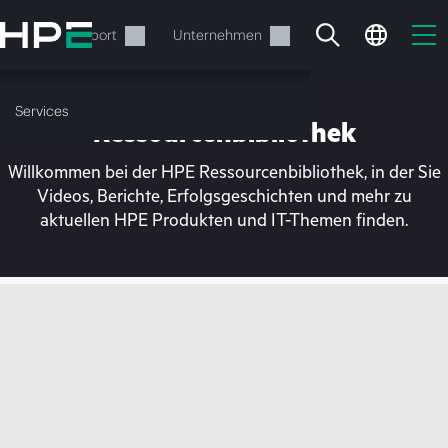
Zum
Hauptinhalt
rvices
Support
Unternehmen
wechseln
Services
Ressourcenbibliothek
Willkommen bei der HPE Ressourcenbibliothek, in der Sie
Videos, Berichte, Erfolgsgeschichten und mehr zu
aktuellen HPE Produkten und IT-Themen finden.
Ihr Warenkorb ist aktuell
leer
Besuchen Sie den HPE Store zum Stöbern,
Konfigurieren und Bestellen.