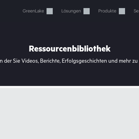
GreenLake
Lösungen
Produkte
Se
Ressourcenbibliothek
n der Sie Videos, Berichte, Erfolgsgeschichten und mehr z
Ihr Warenkorb ist aktuell leer
 Sie den HPE Store zum Stöbern, Konfigurieren und B
Jetzt kaufen