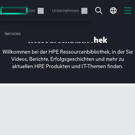
Zum
Hauptinhalt
rvices
Support
Unternehmen
wechseln
Services
Ressourcenbibliothek
Willkommen bei der HPE Ressourcenbibliothek, in der Sie
Videos, Berichte, Erfolgsgeschichten und mehr zu
aktuellen HPE Produkten und IT-Themen finden.
Ihr Warenkorb ist aktuell
leer
Besuchen Sie den HPE Store zum Stöbern,
Konfigurieren und Bestellen.