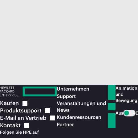
Jetzt kaufen
Animation
Unternehmen
und
Support
Bewegung
Kaufen
Veranstaltungen und
Produktsupport
News
Aus
E
Kundenressourcen
E-Mail an
Vertrieb
Partner
Kontakt
Folgen Sie HPE auf