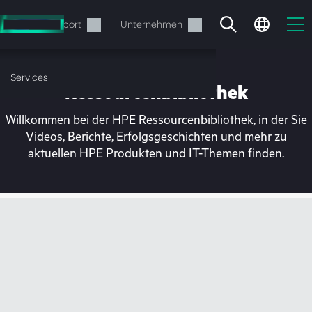
Zum
Hauptinhalt
rvices
Support
Unternehmen
wechseln
Services
Ressourcenbibliothek
Willkommen bei der HPE Ressourcenbibliothek, in der Sie
Videos, Berichte, Erfolgsgeschichten und mehr zu
aktuellen HPE Produkten und IT-Themen finden.
Ihr Warenkorb ist aktuell
leer
Besuchen Sie den HPE Store zum Stöbern,
Konfigurieren und Bestellen.