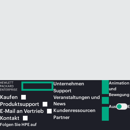
Jetzt kaufen
Animation
Unternehmen
und
Support
Bewegung
Kaufen
Veranstaltungen und
Produktsupport
News
Aus
E
Kundenressourcen
E-Mail an
Vertrieb
Partner
Kontakt
Folgen Sie HPE auf