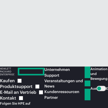
Jetzt kaufen
Animation
Unternehmen
und
Support
Bewegung
Kaufen
Veranstaltungen und
Produktsupport
News
Aus
E
Kundenressourcen
E-Mail an
Vertrieb
Partner
Kontakt
Folgen Sie HPE auf