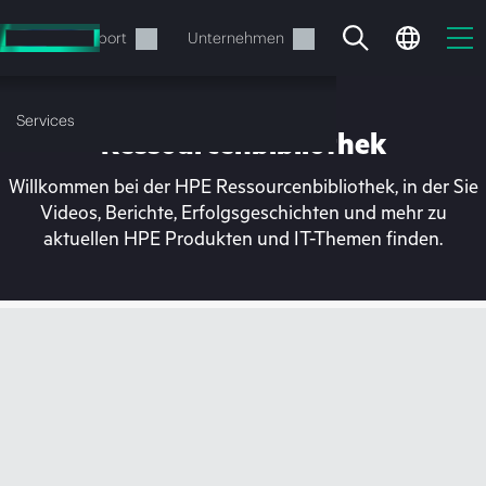
Zum
Hauptinhalt
rvices
Support
Unternehmen
wechseln
Services
Ressourcenbibliothek
Willkommen bei der HPE Ressourcenbibliothek, in der Sie
Videos, Berichte, Erfolgsgeschichten und mehr zu
aktuellen HPE Produkten und IT-Themen finden.
Ihr Warenkorb ist aktuell
leer
Besuchen Sie den HPE Store zum Stöbern,
Konfigurieren und Bestellen.