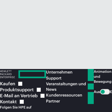
Jetzt kaufen
Animation
Unternehmen
und
Support
Bewegung
Kaufen
Veranstaltungen und
Produktsupport
News
Aus
E
Kundenressourcen
E-Mail an
Vertrieb
Partner
Kontakt
Folgen Sie HPE auf