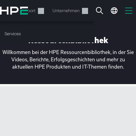
Zum
Hauptinhalt
rvices
Support
Unternehmen
wechseln
Services
Ressourcenbibliothek
Willkommen bei der HPE Ressourcenbibliothek, in der Sie
Videos, Berichte, Erfolgsgeschichten und mehr zu
aktuellen HPE Produkten und IT-Themen finden.
Ihr Warenkorb ist aktuell
leer
Besuchen Sie den HPE Store zum Stöbern,
Konfigurieren und Bestellen.