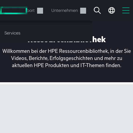
Zum
Hauptinhalt
rvices
Support
Unternehmen
wechseln
Services
Ressourcenbibliothek
Willkommen bei der HPE Ressourcenbibliothek, in der Sie
Videos, Berichte, Erfolgsgeschichten und mehr zu
aktuellen HPE Produkten und IT-Themen finden.
Ihr Warenkorb ist aktuell
leer
Besuchen Sie den HPE Store zum Stöbern,
Konfigurieren und Bestellen.