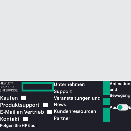
Jetzt kaufen
Animation
Unternehmen
und
Support
Bewegung
Kaufen
Veranstaltungen und
Produktsupport
News
Aus
E
Kundenressourcen
E-Mail an
Vertrieb
Partner
Kontakt
Folgen Sie HPE auf