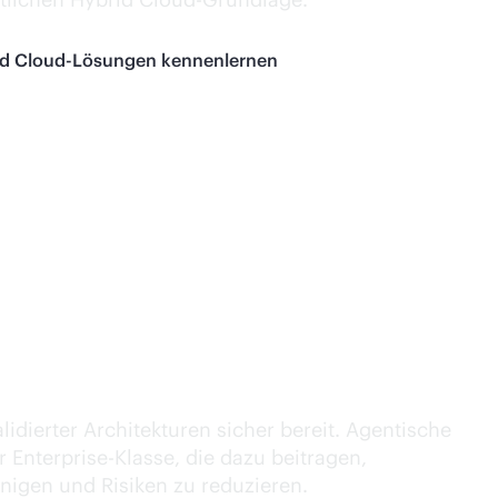
id Cloud-Lösungen kennenlernen
KI-Ausführung.
validierter Architekturen sicher bereit. Agentische
 Enterprise-Klasse, die dazu beitragen,
nigen und Risiken zu reduzieren.