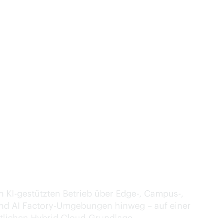
ntelligenz überall.
en KI-gestützten Betrieb über Edge-, Campus-,
nd AI Factory-Umgebungen hinweg – auf einer
itlichen Hybrid Cloud-Grundlage.