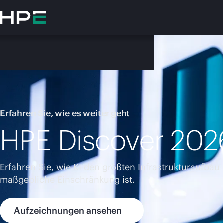
Zum
Hauptinhalt
wechseln
Erfahren Sie, wie es weiter geht
HPE Discover 202
Besuchen
Erfahren Sie, wie KI den größten Infrastrukturaufbau
maßgebliche Einschränkung ist.
Aufzeichnungen ansehen