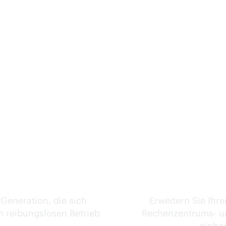
ke.
I
Generation, die sich
Erweitern Sie Ihr
n reibungslosen Betrieb
Rechenzentrums- u
einhe