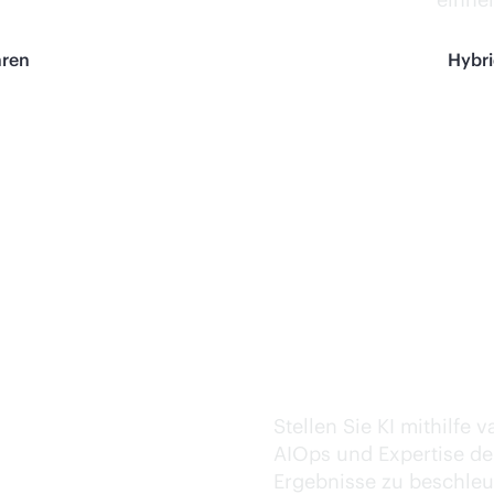
hren
Hybr
Zuverlässige 
Stellen Sie KI mithilfe 
AIOps und Expertise der
Ergebnisse zu beschleu